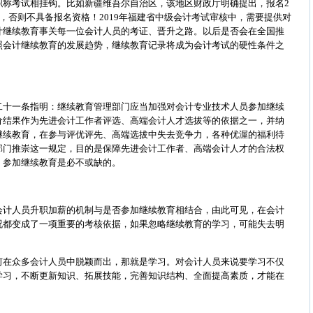
职称考试相挂钩。比如新疆维吾尔自治区，该地区财政厅明确提出，报名2
育，否则不具备报名资格！2019年福建省中级会计考试审核中，需要提供对
计继续教育事关每一位会计人员的考证、晋升之路。以后是否会在全国推
照会计继续教育的发展趋势，继续教育记录将成为会计考试的硬性条件之
二十一条指明：继续教育管理部门应当加强对会计专业技术人员参加继续
价结果作为先进会计工作者评选、高端会计人才选拔等的依据之一，并纳
继续教育，在参与评优评先、高端选拔中失去竞争力，各种优渥的福利待
部门推崇这一规定，目的是保障先进会计工作者、高端会计人才的合法权
，参加继续教育是必不或缺的。
会计人员升职加薪的机制与是否参加继续教育相结合，由此可见，在会计
况都变成了一项重要的考核依据，如果忽略继续教育的学习，可能失去明
何在众多会计人员中脱颖而出，那就是学习。对会计人员来说要学习不仅
学习，不断更新知识、拓展技能，完善知识结构、全面提高素质，才能在