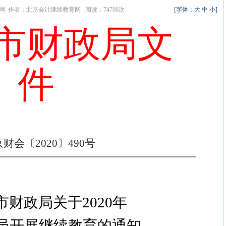
教育网 作者：北京会计继续教育网 阅读：74706次
[字体：
大
中
小
]
市财政局文
件
京财
会
〔
2020
〕
490
号
市财政局关于
2020
年
员开展继续教育的通知