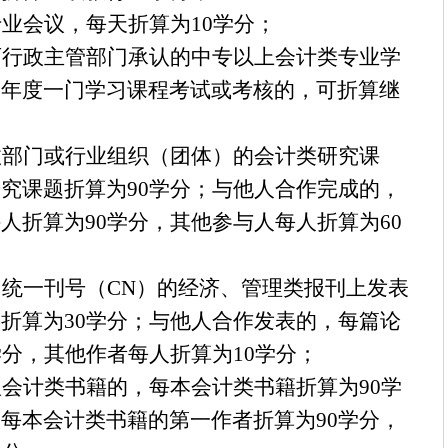
专业会议，每天折算为
10
学分；
育行政主管部门承认的中专以上会计类专业学
当年度一门学习课程考试或考核的，可折算继
政部门或行业组织（团体）的会计类研究课
研究课题折算为
90
学分；与他人合作完成的，
持人折算为
90
学分，其他参与人每人折算为
60
内统一刊号（
CN
）的经济、管理类报刊上发表
文折算为
30
学分；与他人合作发表的，每篇论
学分，其他作者每人折算为
10
学分；
版会计类书籍的，每本会计类书籍折算为
90
学
，每本会计类书籍的第一作者折算为
90
学分，