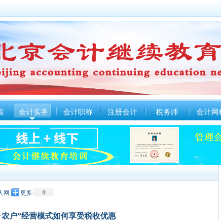
检
会计实务
会计职称
注册会计
税务师
会计网
0
人网
更多
+农户”经营模式如何享受税收优惠