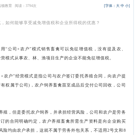
：高顿教育 阅读：3794次
[字体：
大
中
小
]
模式，如何能够享受减免增值税和企业所得税的优惠？
采用“公司+农户”模式销售畜禽可以免征增值税，没有提及农、
”经营模式从事农、林、渔项目生产的企业不能免征增值税。
公司+农户”经营模式是指公司与农户签订委托养殖合同，向农户提
所有权属于公司)，农户饲养畜禽苗至成品后交付公司回收，公司
养殖，但是委托农户饲养，并承担经营风险，公司和农户是劳务
签订的合同明确约定，农户养殖畜禽所需生产资料是向企业购买
风险均由农户承担，这就不属于劳务外包关系，不适用2号文和8