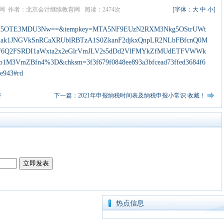
教育网 作者：北京会计继续教育网 阅读：2474次
[字体：
大
中
小
]
iz=MjM5OTE3MDU3Nw==&tempkey=MTA5NF9EUzN2RXM3Nkg5OStrUWt
ak1JNGVkSnRCaXRUblRBTzA1S0ZkanF2djkxQnpLR2NLbFBfcnQ0M
mF6Q2FSRDI1aWxta2x2eGlrVmJLV2s5dDd2VlFMYkZfMUdETFVWWk
1M3VmZBfn4%3D&chksm=3f3f679f0848ee893a3bfcead73ffed3684f6
8e943#rd
答
下一篇：2021年申报纳税时间表及纳税申报小常识 收藏！
热点信息