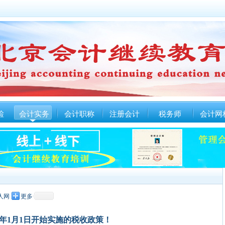
检
会计实务
会计职称
注册会计
税务师
会计网
人网
更多
21年1月1日开始实施的税收政策！