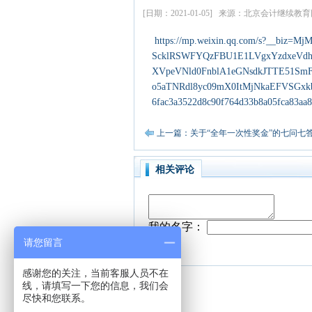
[日期：2021-01-05] 来源：北京会计继续
https://mp.weixin.qq.com/s?__b
ScklRSWFYQzFBU1E1LVgxYzdxeVdh
XVpeVNld0FnblA1eGNsdkJTTE51S
o5aTNRdl8yc09mX0ItMjNkaEFVSGxkb
6fac3a3522d8c90f764d33b8a05fca83aa
上一篇：关于“全年一次性奖金”的七问七
相关评论
请您留言
感谢您的关注，当前客服人员不在
线，请填写一下您的信息，我们会
尽快和您联系。